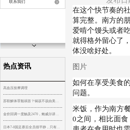
发布日期
联系我们
在这个快节奏的
算完整。南方的
爱啃个馒头或者
就得格外留心了
体没啥好处。
热点资讯
图片
如何在享受美食
高血压按摩调理
问题。
苏联解体罪魁祸首？锅该不该由美国背？
米饭，作为南方餐
金价回调一度触及2470，鲍威尔讲话重磅来袭，分析师：上行趋势仍然完好
0之间，相比面
患者在食用时也
日本7-0国足赛后全员很平静，只有伊东纯也笑嘻了