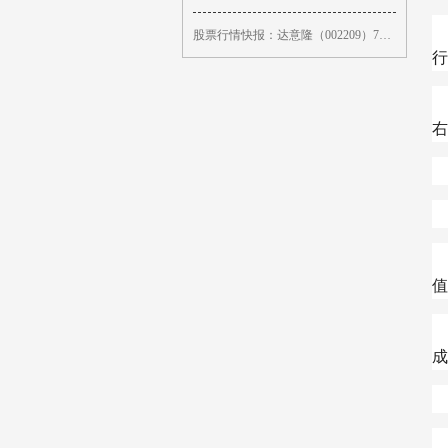
股票行情快报：达意隆（002209）7月10日主力资金净卖出76.55万元
行
所
右
值
成