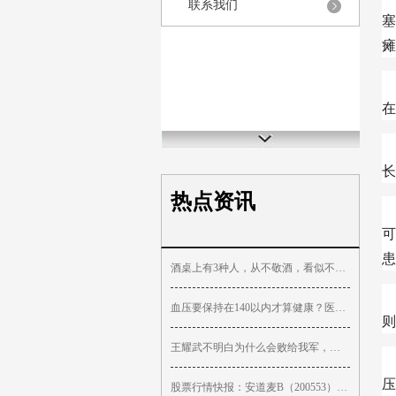
联系我们
塞
瘫
在
长
热点资讯
可
患
酒桌上有3种人，从不敬酒，看似不善交际，其实情商很高，别小瞧
一
血压要保持在140以内才算健康？医生：年龄不同，参考值也不同！
则
王耀武不明白为什么会败给我军，或许黄百韬的话就是答案
而
压
股票行情快报：安道麦B（200553）7月10日主力资金净卖出3.83万元