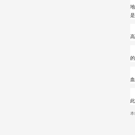
地
是
高
的
血
此
本