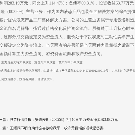
利润283.19万元，同比上升114.47%；负债率69.31%，投资收益63.77万元
 隆（002209）主营业务：作为国内液态产品包装全面解决方案的综合提供
客户提供液态产品工厂整体解决方案。公司的主营业务属于专用设备制造
金流向名词解释：指通过价格变化反推资金流向。股价处于上升状态时主
，这部分成交额被定义为资金流入，股价处于下跌状态时主动性卖单产生
交额被定义为资金流出。当天两者的差额即是当天两种力量相抵之后剩下
金额计算主力资金流向、游资资金流向和散户资金流向。
：主力资金为特大单成交，游资为大单成交，散户为中小单成交
上内容由本站根据公开信息整理，由算法生成（网信算备310104345710301240019号），与本站
任何投资建议，投资有风险，请谨慎决策。
一篇：
股票行情快报：安道麦B（200553）7月10日主力资金净卖出3.83万元
一篇：
王耀武不明白为什么会败给我军，或许黄百韬的话就是答案