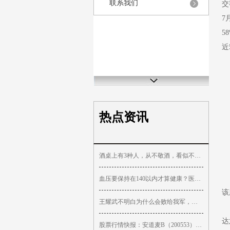
联系我们
交
7
5
近
热点资讯
酒桌上有3种人，从不敬酒，看似不善交际，其实情商很高，别小瞧
血压要保持在140以内才算健康？医生：年龄不同，参考值也不同！
该
王耀武不明白为什么会败给我军，或许黄百韬的话就是答案
达
股票行情快报：安道麦B（200553）7月10日主力资金净卖出3.83万元