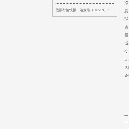
净
股票行情快报：达意隆（002209）7月10日主力资金净卖出76.55万元
意
球
资
量
成
交
注
以
成
上
下