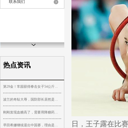
联系我们
热点资讯
第29金！常园获得拳击女子54公斤级金牌
波兰的奇耻大辱，国防部长居然是苏联人
刚刚发现血糖高了，需要用降糖药吗，能不能逆转？
日，王子露在比
早田希娜继续退出中国赛，理由是伤病复发，真实情况都清楚