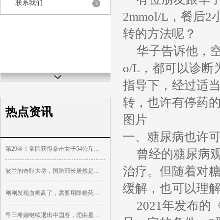
联系我们
2mmol/L，餐后
转的方法呢？
华子告诉他，空腹
o/L，都可以诊
指导下，经过适
转，也许有停药
热点资讯
图片
一、糖尿病也许
第29金！常园获得拳击女子54公斤级金牌
曾经的糖尿病
治疗。但随着对糖
波兰的奇耻大辱，国防部长居然是苏联人
缓解，也可以理
刚刚发现血糖高了，需要用降糖药吗，能不能逆转？
2021年发布
早田希娜继续退出中国赛，理由是伤病复发，真实情况都清楚