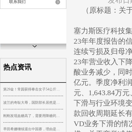
发布日期
联系我们
（原标题：关于
塞力斯医疗科技集
23年年度报告的
连续亏损及归母净
23年营业收入下
热点资讯
酸业务减少，同时归
亿元。季度净利润波
第29金！常园获得拳击女子54公斤级金牌
元、1,643.84万
下滑与行业环境
波兰的奇耻大辱，国防部长居然是苏联人
款回收周期延长有
刚刚发现血糖高了，需要用降糖药吗，能不能逆转？
VD业务下滑的情
早田希娜继续退出中国赛，理由是伤病复发，真实情况都清楚