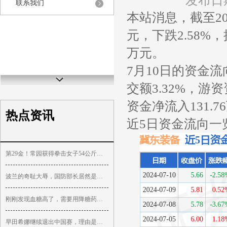
发布日期
联系我们
本站消息，截至202
元，下跌2.58%，
万元。
7月10日的资金流
交额3.32%，游
资金净流入131.7
热点资讯
近5日资金流向一
第29金！常园获得拳击女子54公斤级金牌
波兰的奇耻大辱，国防部长居然是苏联人
刚刚发现血糖高了，需要用降糖药吗，能不能逆转？
早田希娜继续退出中国赛，理由是伤病复发，真实情况都清楚